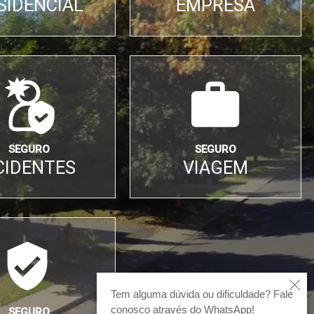
SIDENCIAL
EMPRESA
SEGURO
SEGURO
CIDENTES
VIAGEM
Tem alguma dúvida ou dificuldade? Fale
conosco através do WhatsApp!
SEGURO